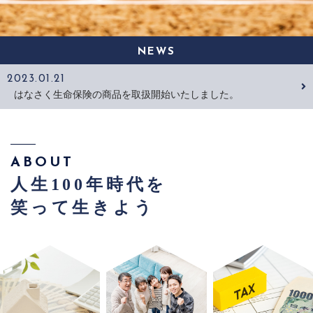
お問い合わせ
NEWS
CONTACT
2023.01.21
無料相談のお申し込みはこちら
はなさく生命保険の商品を取扱開始いたしました。
メールでの受付
お問い合わせフォーム
24時間受付中
ABOUT
お電話での受付
人生100年時代を
029-350-5199
笑って生きよう
受付時間：10:00～19:00